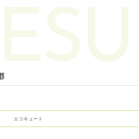
ESU
郡
エコキュート