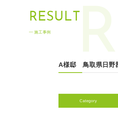
R
R
E
S
U
L
T
施工事例
A様邸 鳥取県日野
Category