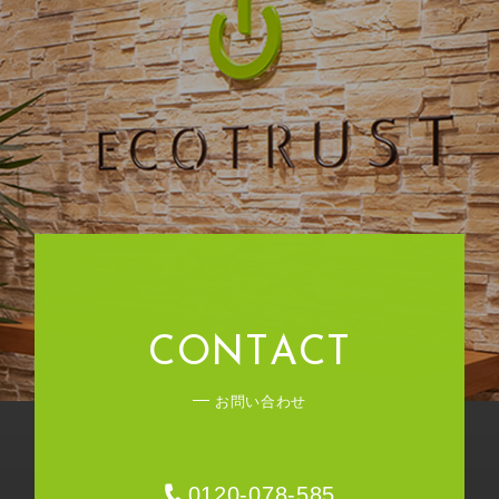
C
O
N
T
A
C
T
お問い合わせ
0120-078-585