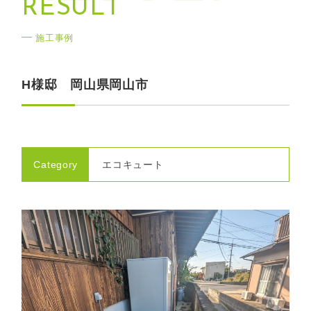
R
E
S
U
L
T
施工事例
H様邸 岡山県岡山市
Category
エコキュート