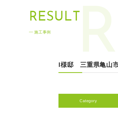
R
R
E
S
U
L
T
施工事例
I様邸 三重県亀山
Category