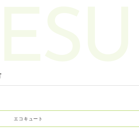
ESU
市
エコキュート