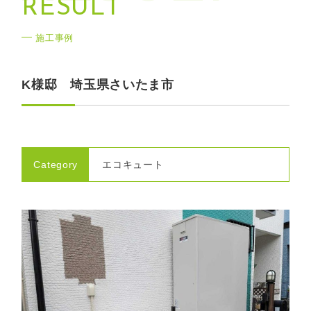
R
E
S
U
L
T
施工事例
K様邸 埼玉県さいたま市
Category
エコキュート