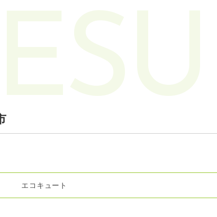
ESU
市
エコキュート