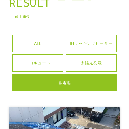
R
E
S
U
L
T
施工事例
ALL
IHクッキングヒーター
エコキュート
太陽光発電
蓄電池