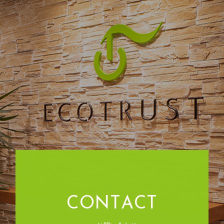
C
O
N
T
A
C
T