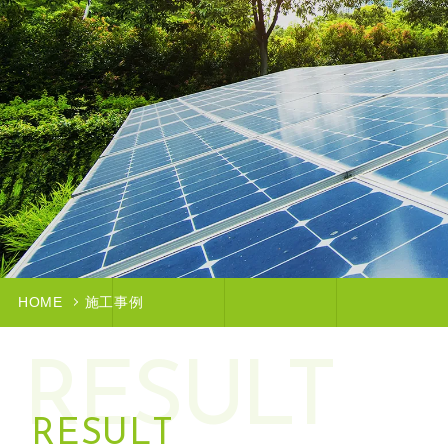
HOME
施工事例
RESULT
R
E
S
U
L
T